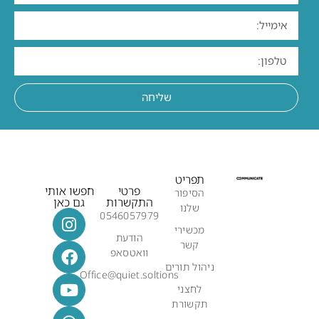
שליחה
תפריט
פרטי
חפשו אותי
הסיפור
התקשרות
גם כאן
שלנו
0546057979
מכשירי
הודעת
קשר
וואטסאפ
ניהול תורים
Office@quiet.soltions
לחצני
תקשורת